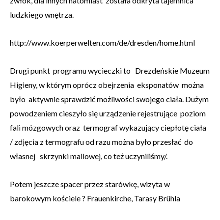
zwłok, dla innych natomiast została odkryta tajemnica
ludzkiego wnętrza.
http://www.koerperwelten.com/de/dresden/home.html
Drugi punkt programu wycieczki to Drezdeńskie Muzeum
Higieny, w którym oprócz obejrzenia eksponatów można
było aktywnie sprawdzić możliwości swojego ciała. Dużym
powodzeniem cieszyło się urządzenie rejestrujące poziom
fali mózgowych oraz termograf wykazujący ciepłotę ciała
/ zdjęcia z termografu od razu można było przesłać do
własnej skrzynki mailowej, co też uczyniliśmy/.
Potem jeszcze spacer przez starówkę, wizyta w
barokowym kościele ? Frauenkirche, Tarasy Brühla