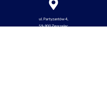
ul. Partyzantów 4,
59-900 Zgorzelec
tel/fax:
+48 75 77 52 512
e-mail:
zgorzeleclo@lo.zgorzelec.org
Facebook-
Youtube
Tiktok
f
BIP
ePUAP
RODO
Cyberbezpieczeństwo
Deklaracja dostępności
hosting zapewnia: hostings.pl