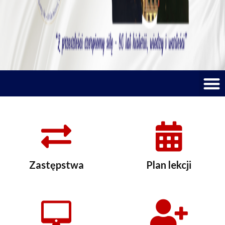
M
Zastępstwa
Plan lekcji