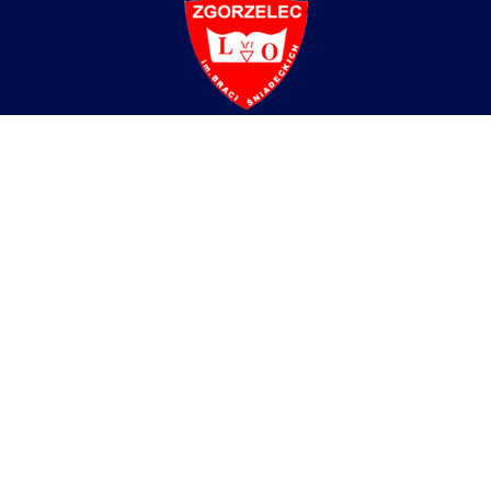
Liceum Ogólnokształcące
im. Braci Śniadeckich w Zgorzelcu
ul. Partyzantów 4,
59-900 Zgorzelec
tel/fax:
+48 75 77 52 512