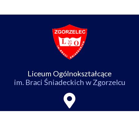
Liceum Ogólnokształcące
im. Braci Śniadeckich w Zgorzelcu
ul. Partyzantów 4,
59-900 Zgorzelec