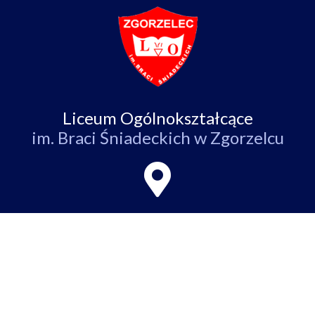
Liceum Ogólnokształcące
im. Braci Śniadeckich w Zgorzelcu
ul. Partyzantów 4,
59-900 Zgorzelec