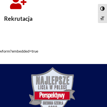
Togg
Rekrutacja
Togg
ewform?embedded=true