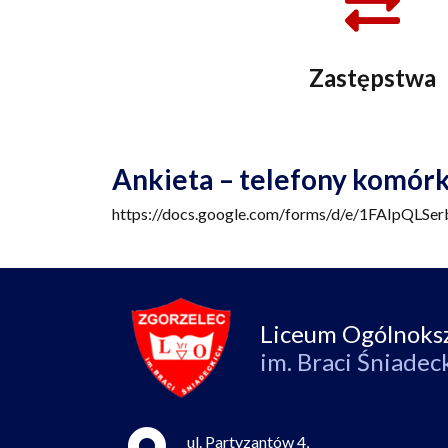
Zastępstwa
Ankieta – telefony komór
https://docs.google.com/forms/d/e/1FAIpQ
Liceum Ogólnoks
im. Braci Śniadec
ul. Partyzantów 4,