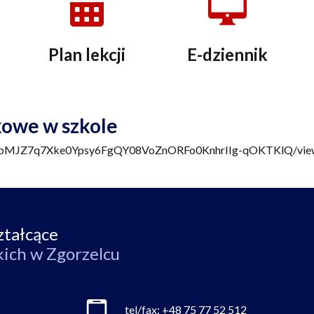
Plan lekcji
E-dziennik
kowe w szkole
LSerbMJZ7q7Xke0Ypsy6FgQY08VoZnORFo0KnhrIIg-qOKTKlQ/vi
ztałcące
kich w Zgorzelcu
tel/fax:
+48 75 77 52 512