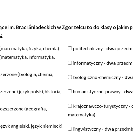
e im. Braci Śniadeckich w Zgorzelcu to do klasy o jakim p
i.
(matematyka, fizyka, chemia)
politechniczny -
dwa
przedmi
(matematyka, informatyka,
informatyczny -
dwa
przedmi
erzone (biologia, chemia,
biologiczno-chemiczny -
dw
humanistyczno-prawny -
dw
erzone (język polski, historia,
krajoznawczo-turystyczny -
ozszerzone (geografia,
matematyka)
zyk angielski, język niemiecki,
lingwistyczny -
dwa
przedmiot