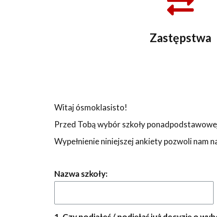
Zastępstwa
Witaj ósmoklasisto!
Przed Tobą wybór szkoły ponadpodstawowej
Wypełnienie niniejszej ankiety pozwoli nam 
Nazwa szkoły:
1. Czy podjąłeś / podjęłaś już decyzję o 