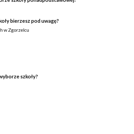
zkoły bierzesz pod uwagę?
ch w Zgorzelcu
y wyborze szkoły?