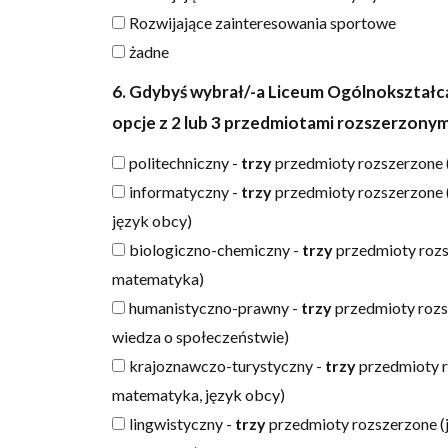
Rozwijające zainteresowania sportowe
żadne
6. Gdybyś wybrał/-a Liceum Ogólnokształcąc
opcje z 2 lub 3 przedmiotami rozszerzonym
politechniczny -
trzy
przedmioty rozszerzone 
informatyczny -
trzy
przedmioty rozszerzone 
język obcy)
biologiczno-chemiczny -
trzy
przedmioty rozsz
matematyka)
humanistyczno-prawny -
trzy
przedmioty rozsz
wiedza o społeczeństwie)
krajoznawczo-turystyczny -
trzy
przedmioty r
matematyka, język obcy)
lingwistyczny -
trzy
przedmioty rozszerzone (ję