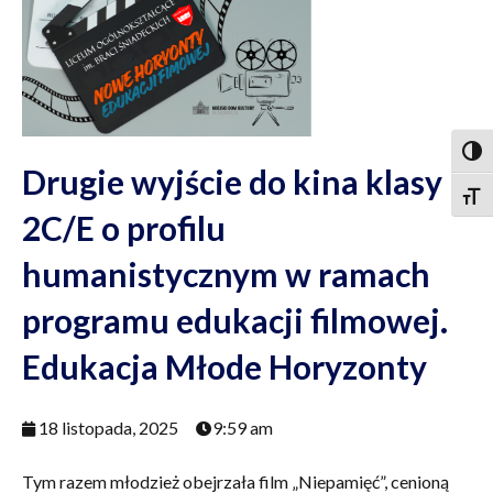
Togg
Drugie wyjście do kina klasy
Togg
2C/E o profilu
humanistycznym w ramach
programu edukacji filmowej.
Edukacja Młode Horyzonty
18 listopada, 2025
9:59 am
Tym razem młodzież obejrzała film „Niepamięć”, cenioną