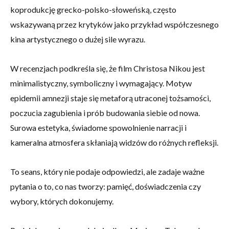
koprodukcję grecko-polsko-słoweńską, często
wskazywaną przez krytyków jako przykład współczesnego
kina artystycznego o dużej sile wyrazu.
W recenzjach podkreśla się, że film Christosa Nikou jest
minimalistyczny, symboliczny i wymagający. Motyw
epidemii amnezji staje się metaforą utraconej tożsamości,
poczucia zagubienia i prób budowania siebie od nowa.
Surowa estetyka, świadome spowolnienie narracji i
kameralna atmosfera skłaniają widzów do różnych refleksji.
To seans, który nie podaje odpowiedzi, ale zadaje ważne
pytania o to, co nas tworzy: pamięć, doświadczenia czy
wybory, których dokonujemy.