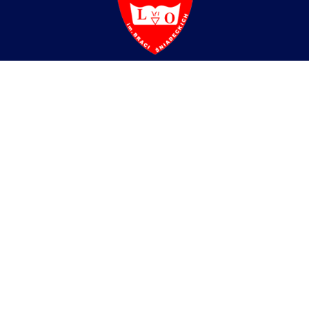
Liceum Ogólnokształcące
im. Braci Śniadeckich w Zgorzelcu
ul. Partyzantów 4,
59-900 Zgorzelec
tel/fax:
+48 75 77 52 512