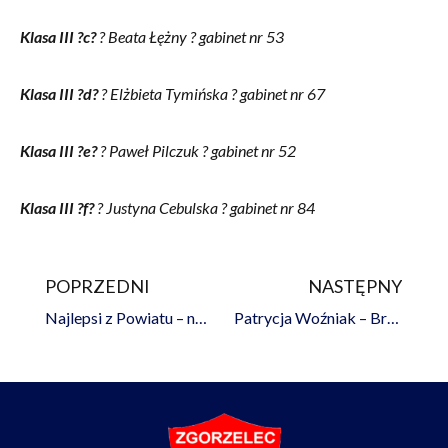
Klasa III ?c?
? Beata Łężny ? gabinet nr 53
Klasa III ?d?
? Elżbieta Tymińska ? gabinet nr 67
Klasa III ?e?
? Paweł Pilczuk ? gabinet nr 52
Klasa III ?f?
? Justyna Cebulska ? gabinet nr 84
POPRZEDNI
NASTĘPNY
Prev
Na
Najlepsi z Powiatu – nagrodzeni Stypendium Starosty Zgorzeleckiego
Patrycja Woźniak – Brązowa medalistka Mistrzostw Europy w Kickboxingu