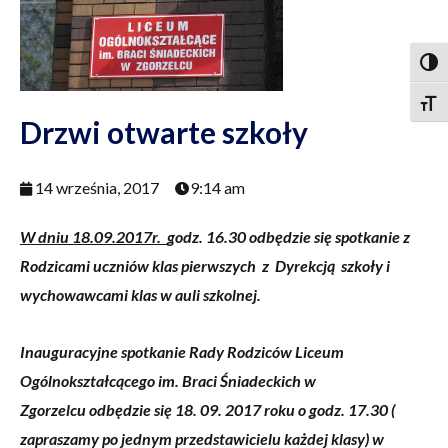
Togg
Togg
Drzwi otwarte szkoły
14 września, 2017
9:14 am
W dniu 18.09.2017r.
godz. 16.30
odbędzie się spotkanie z
Rodzicami uczniów
klas pierwszych z Dyrekcją szkoły
i
wychowawcami klas
w auli szkolnej.
Inauguracyjne spotkanie Rady Rodziców
Liceum
Ogólnokształcącego im.
Braci Śniadeckich w
Zgorzelcu
odbędzie się 18. 09. 2017 roku o godz. 17.30
(
zapraszamy po jednym przedstawicielu każdej klasy)
w