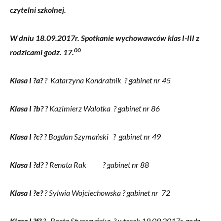
czytelni szkolnej.
W dniu 18.09.2017r.
Spotkanie wychowawców klas I-III
z
00
rodzicami
godz. 17.
Klasa I ?a?
? Katarzyna Kondratnik ? gabinet nr 45
Klasa I ?b?
? Kazimierz Walotka ? gabinet nr 86
Klasa I ?c?
? Bogdan Szymański ? gabinet nr 49
Klasa I ?d?
? Renata Rak ? gabinet nr 88
Klasa I ?e?
? Sylwia Wojciechowska ? gabinet nr 72
Klasa I ?f?
? Beata Stypczyńska ? wtorek 19.09.2017r. godz.