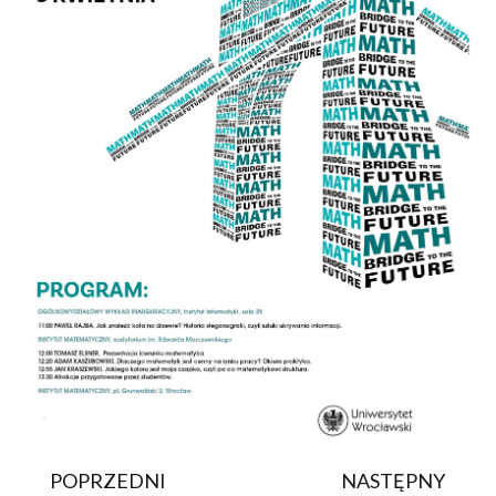
POPRZEDNI
NASTĘPNY
Prev
Na