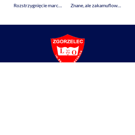
Rozstrzygnięcie marcowego KWoLPiO
Znane, ale zakamuflowane… Julian Tuwim “Lokomotywa”
Liceum Ogólnokształcące
im. Braci Śniadeckich w Zgorzelcu
ul. Partyzantów 4,