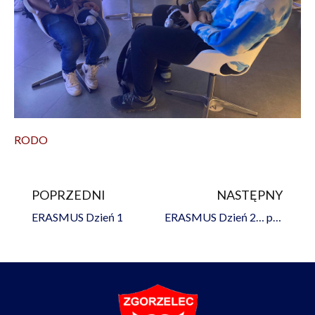
RODO
POPRZEDNI
NASTĘPNY
Prev
Na
ERASMUS Dzień 1
ERASMUS Dzień 2… przygody ciąg dalszy