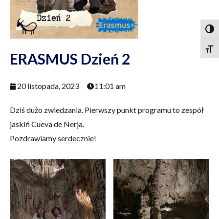
Togg
Togg
ERASMUS Dzień 2
20 listopada, 2023
11:01 am
Dziś dużo zwiedzania. Pierwszy punkt programu to zespół
jaskiń Cueva de Nerja.
Pozdrawiamy serdecznie!