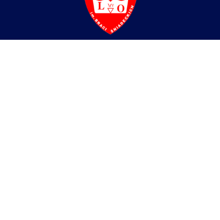
Liceum Ogólnokształcące
im. Braci Śniadeckich w Zgorzelcu
ul. Partyzantów 4,
59-900 Zgorzelec
tel/fax:
+48 75 77 52 512
e-mail:
zgorzeleclo@lo.zgorzelec.org