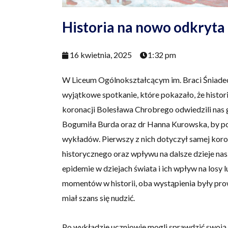
Historia na nowo odkryta
16 kwietnia, 2025
1:32 pm
W Liceum Ogólnokształcącym im. Braci Śniadeck
wyjątkowe spotkanie, które pokazało, że histor
koronacji Bolesława Chrobrego odwiedzili nas g
Bogumiła Burda oraz dr Hanna Kurowska, by po
wykładów. Pierwszy z nich dotyczył samej korona
historycznego oraz wpływu na dalsze dzieje nas
epidemie w dziejach świata i ich wpływ na losy 
momentów w historii, oba wystąpienia były pro
miał szans się nudzić.
Po wykładzie uczniowie mogli sprawdzić swoją