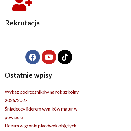
Rekrutacja
F
Y
T
Archiwa
a
o
i
c
u
k
e
t
t
Ostatnie wpisy
b
u
o
o
b
k
Wykaz podręczników na rok szkolny
o
e
2026/2027
k
Śniadeccy liderem wyników matur w
powiecie
Liceum w gronie placówek objętych