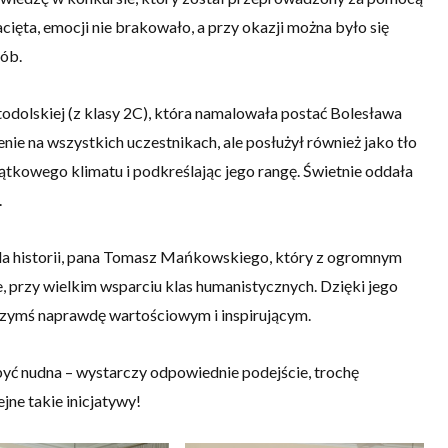
acięta, emocji nie brakowało, a przy okazji można było się
sób.
odolskiej (z klasy 2C), która namalowała postać Bolesława
enie na wszystkich uczestnikach, ale posłużył również jako tło
ątkowego klimatu i podkreślając jego rangę. Świetnie oddała
.
la historii, pana Tomasz Mańkowskiego, który z ogromnym
przy wielkim wsparciu klas humanistycznych. Dzięki jego
czymś naprawdę wartościowym i inspirującym.
 być nudna – wystarczy odpowiednie podejście, trochę
ne takie inicjatywy!