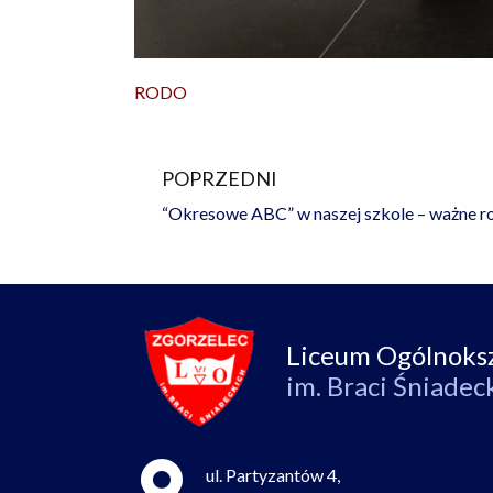
RODO
POPRZEDNI
Prev
Liceum Ogólnoks
im. Braci Śniadec
ul. Partyzantów 4,