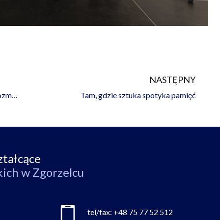
NASTĘPNY
Na
“Okresowe ABC” w naszej szkole – ważne rozmowy i praktyczne warsztaty
Tam, gdzie sztuka spotyka pamięć
ztałcące
kich w Zgorzelcu
tel/fax:
+48 75 77 52 512