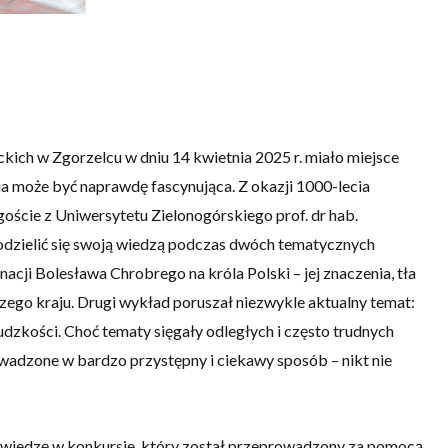
ich w Zgorzelcu w dniu 14 kwietnia 2025 r. miało miejsce
ia może być naprawdę fascynująca. Z okazji 1000-lecia
oście z Uniwersytetu Zielonogórskiego prof. dr hab.
dzielić się swoją wiedzą podczas dwóch tematycznych
cji Bolesława Chrobrego na króla Polski – jej znaczenia, tła
zego kraju. Drugi wykład poruszał niezwykle aktualny temat:
ludzkości. Choć tematy sięgały odległych i często trudnych
wadzone w bardzo przystępny i ciekawy sposób – nikt nie
 wiedzę w konkursie, który został przeprowadzony za pomocą