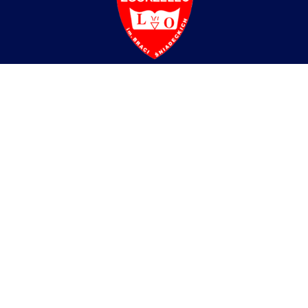
Liceum Ogólnokształcące
im. Braci Śniadeckich w Zgorzelcu
ul. Partyzantów 4,
59-900 Zgorzelec
tel/fax:
+48 75 77 52 512