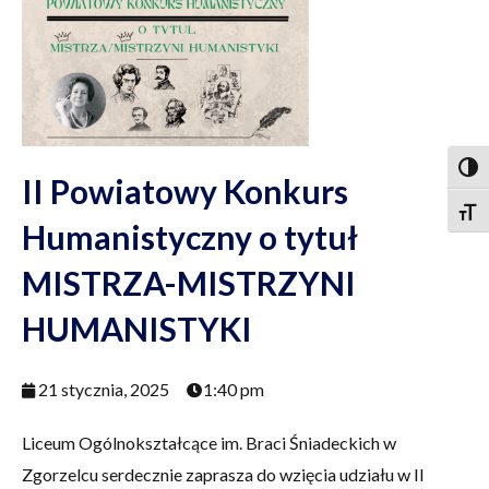
Togg
II Powiatowy Konkurs
Togg
Humanistyczny o tytuł
MISTRZA-MISTRZYNI
HUMANISTYKI
21 stycznia, 2025
1:40 pm
Liceum Ogólnokształcące im. Braci Śniadeckich w
Zgorzelcu serdecznie zaprasza do wzięcia udziału w II