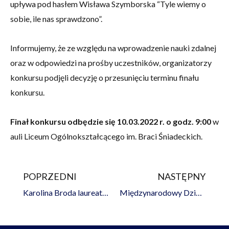
upływa pod hasłem Wisława Szymborska “Tyle wiemy o
sobie, ile nas sprawdzono”.
Informujemy, że ze względu na wprowadzenie nauki zdalnej
oraz w odpowiedzi na prośby uczestników, organizatorzy
konkursu podjęli decyzję o przesunięciu terminu finału
konkursu.
Finał konkursu odbędzie się 10.03.2022 r. o godz. 9:00
w
auli Liceum Ogólnokształcącego im. Braci Śniadeckich.
POPRZEDNI
NASTĘPNY
Prev
Na
Karolina Broda laureatką Ogólnopolskiego Konkursu Matematyczno-Plastycznego
Międzynarodowy Dzień Języka Ojczystego