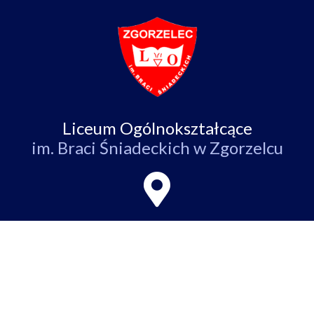
Liceum Ogólnokształcące
im. Braci Śniadeckich w Zgorzelcu
ul. Partyzantów 4,
59-900 Zgorzelec