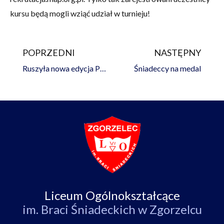
kursu będą mogli wziąć udział w turnieju!
POPRZEDNI
NASTĘPNY
Prev
Na
Ruszyła nowa edycja Projektu MAP!
Śniadeccy na medal
Liceum Ogólnokształcące
im. Braci Śniadeckich w Zgorzelcu