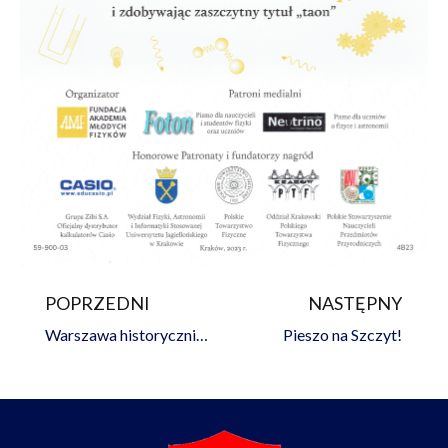
POPRZEDNI
NASTĘPNY
Prev
Na
Warszawa historycznie, zabytkowo i muzealnie
Pieszo na Szczyt!