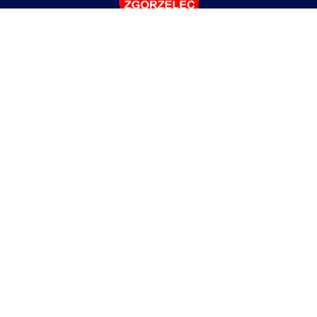
Liceum Ogólnokształcące
im. Braci Śniadeckich w Zgorzelcu
ul. Partyzantów 4,
59-900 Zgorzelec
tel/fax:
+48 75 77 52 512