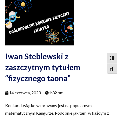
Iwan Steblewski z
Togg
zaszczytnym tytułem
Togg
“fizycznego taona”
14 czerwca, 2023
1:32 pm
Konkurs Lwiątko wzorowany jest na popularnym
matematycznym Kangurze. Podobnie jak tam, w każdym z