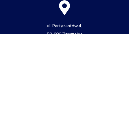
ul. Partyzantów 4,
59-900 Zgorzelec
tel/fax:
+48 75 77 52 512
e-mail:
zgorzeleclo@lo.zgorzelec.org
Facebook-
Youtube
Tiktok
f
BIP
ePUAP
RODO
Cyberbezpieczeństwo