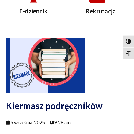
E-dziennik
Rekrutacja
Togg
Togg
Kiermasz podręczników
5 września, 2025
9:28 am