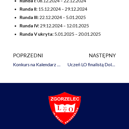
Runda I:
08.12.2024 – 22.12.2024
Runda II:
15.12.2024 – 29.12.2024
Runda III:
22.12.2024 – 5.01.2025
Runda IV:
29.12.2024 – 12.01.2025
Runda V ukryta:
5.01.2025 – 20.01.2025
POPRZEDNI
NASTĘPNY
Prev
Na
Konkurs na Kalendarz Adwentowy rozstrzygnięty
Uczeń LO finalistą Dolnośląskiego Konkursu Literackiego o Laur Diamentowego Pióra