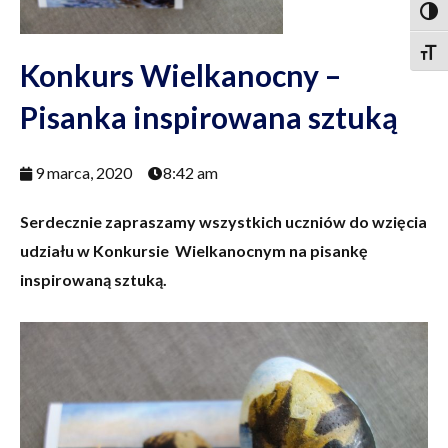
Togg
Togg
Konkurs Wielkanocny –
Pisanka inspirowana sztuką
9 marca, 2020
8:42 am
Serdecznie zapraszamy wszystkich uczniów do wzięcia
udziału w Konkursie Wielkanocnym na pisankę
inspirowaną sztuką.