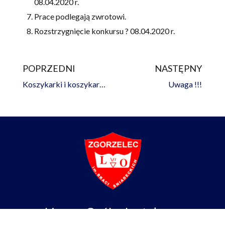
08.04.2020 r.
Prace podlegają zwrotowi.
Rozstrzygnięcie konkursu ? 08.04.2020 r.
POPRZEDNI
NASTĘPNY
Prev
Na
Koszykarki i koszykarze ze srebrnymi medalami
Uwaga !!!
Liceum Ogólnokształcące