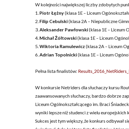
W kolejności największej liczby zdobytych pun
1.
Piotr Łężny
(klasa 1E – Liceum Ogónokształc
2.
Filip Cebulski
(klasa 2A – Niepubliczne Gimn
3.
Aleksander Pawłowski
(klasa 1E – Liceum 
4.
Michał Żółtowski
(klasa 1E – Liceum Ogónok
5.
Wiktoria Ramulewicz
(klasa 2A – Liceum Og
6.
Adrian Topolnicki
(klasa 1E – Liceum Ogónok
Pełna lista finalistów:
Results_2016_NetRiders
W konkursie Netriders dla słuchaczy kursu Routi
zaawansowanych słuchaczy, bardzo dobrze zap
Liceum Ogólnokształcącego im. Braci Śniadeckic
wyniki lepsze niż studenci z wielu europejskich 
Sukces jest tym większy, że konkurs odbywał si