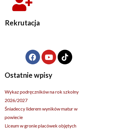
Rekrutacja
F
Y
T
Archiwa
a
o
i
c
u
k
e
t
t
Ostatnie wpisy
b
u
o
o
b
k
Wykaz podręczników na rok szkolny
o
e
2026/2027
k
Śniadeccy liderem wyników matur w
powiecie
Liceum w gronie placówek objętych