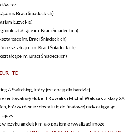
któw to:
ące im. Braci Śniadeckich)
azjum Łużyckie)
Ogónokształcące im. Braci Śniadeckich)
ształcące im. Braci Śniadeckich)
ónokształcące im. Braci Śniadeckich)
ształcące im. Braci Śniadeckich)
_EUR_ITE_
ng & Switching, który jest opcją dla bardziej
rezentowali się
Hubert Kowalik
i
Michał Walczak
z klasy 2A
h, którzy również dostali się do finałowej rudy osiągając
krajów.
ę w języku angielskim, a o poziomie rywalizacji może