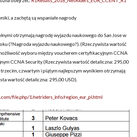
można obejrzeć:
R1
Results_2016_NetRiders_EUR_CCENT_R1
yniki, a zachętą są wspaniałe nagrody
lnymi otrzymają nagrodę wyjazdu naukowego do San Jose w
7 roku (?Nagroda wyjazdu naukowego?). (Rzeczywista wartość
ą możliwość wyboru między voucherem certyfikacyjnym CCNA
yjnym CCNA Security (Rzeczywista wartość detaliczna: 295,00
 trzecim, czwartym i piątym najlepszym wynikiem otrzymają
ta wartość detaliczna: 295,00 USD).
om/file.php/1/netriders_info/region_eur_pl.html