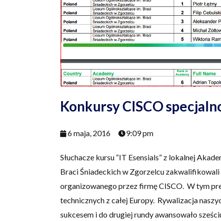
Konkursy CISCO specjalno
6 maja, 2016
9:09 pm
Słuchacze kursu “IT Esensials” z lokalnej Akad
Braci Śniadeckich w Zgorzelcu zakwalifikowali 
organizowanego przez firmę CISCO. W tym pres
technicznych z całej Europy. Rywalizacja nasz
sukcesem i do drugiej rundy awansowało sześci