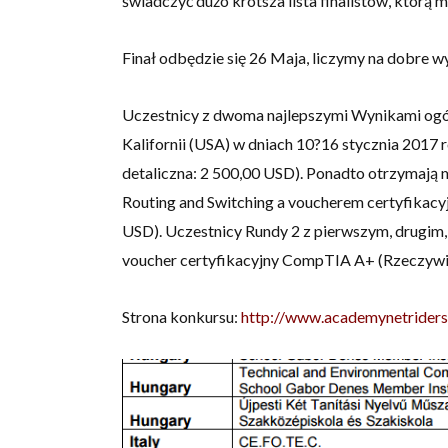
świadczyć dużo krótsza lista finalistów, którą 
Finał odbędzie się 26 Maja, liczymy na dobre w
Uczestnicy z dwoma najlepszymi Wynikami ogó
Kalifornii (USA) w dniach 10?16 stycznia 201
detaliczna: 2 500,00 USD). Ponadto otrzymaj
Routing and Switching a voucherem certyfikac
USD). Uczestnicy Rundy 2 z pierwszym, drugim,
voucher certyfikacyjny CompTIA A+ (Rzeczywis
Strona konkursu:
http://www.academynetriders.c