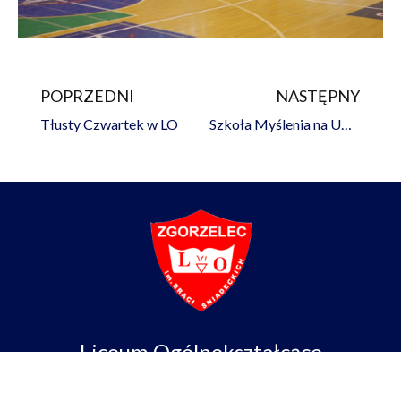
POPRZEDNI
NASTĘPNY
Prev
Na
Tłusty Czwartek w LO
Szkoła Myślenia na UWr
Liceum Ogólnokształcące
im. Braci Śniadeckich w Zgorzelcu