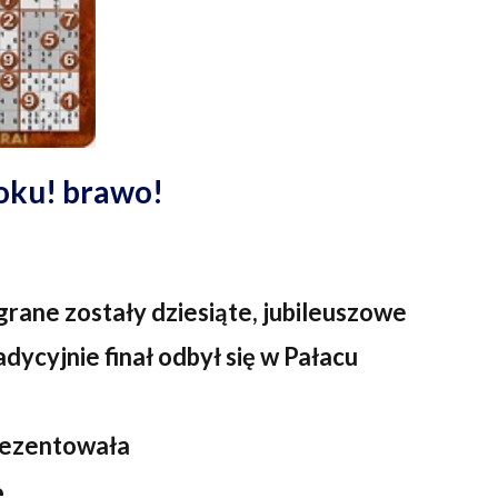
oku! brawo!
rane zostały dziesiąte, jubileuszowe
dycyjnie finał odbył się w
Pałacu
rezentowała
e