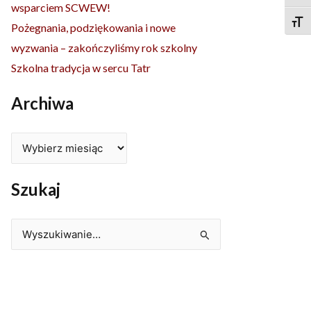
wsparciem SCWEW!
Togg
Pożegnania, podziękowania i nowe
wyzwania – zakończyliśmy rok szkolny
Szkolna tradycja w sercu Tatr
Archiwa
Szukaj
Szukaj
dla: