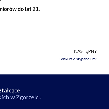
niorów do lat 21.
NASTĘPNY
Na
Konkurs o stypendium!
ztałcące
kich w Zgorzelcu