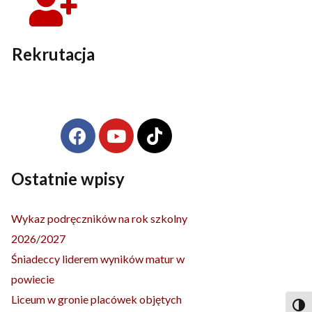
Rekrutacja
F
Y
T
Archiwa
a
o
i
c
u
k
e
t
t
Ostatnie wpisy
b
u
o
o
b
k
Wykaz podręczników na rok szkolny
o
e
2026/2027
k
Śniadeccy liderem wyników matur w
powiecie
Liceum w gronie placówek objętych
Togg