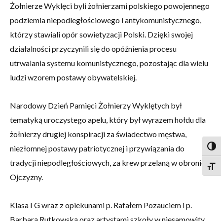
Żołnierze Wyklęci byli żołnierzami polskiego powojennego
podziemia niepodległościowego i antykomunistycznego,
którzy stawiali opór sowietyzacji Polski. Dzięki swojej
działalności przyczynili się do opóźnienia procesu
utrwalania systemu komunistycznego, pozostając dla wielu
ludzi wzorem postawy obywatelskiej.
Narodowy Dzień Pamięci Żołnierzy Wyklętych był
tematyką uroczystego apelu, który był wyrazem hołdu dla
żołnierzy drugiej konspiracji za świadectwo męstwa,
niezłomnej postawy patriotycznej i przywiązania do
Togg
tradycji niepodległościowych, za krew przelaną w obronie
Togg
Ojczyzny.
Klasa I G wraz z opiekunami p. Rafałem Pozauciem i p.
Barbarą Rutkowską oraz artystami szkoły w niesamowity,