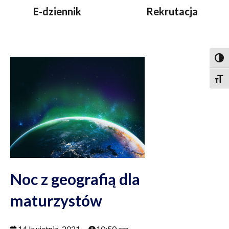
E-dziennik
Rekrutacja
Togg
Togg
Noc z geografią dla
maturzystów
14 kwietnia, 2021
10:50 am