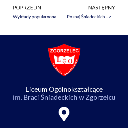
POPRZEDNI
NASTĘPNY
Prev
Na
Wykłady popularnonaukowe z Politechniką Wrocławską
Poznaj Śniadeckich – zapraszamy do filmu promującego szkołę
Liceum Ogólnokształcące
im. Braci Śniadeckich w Zgorzelcu