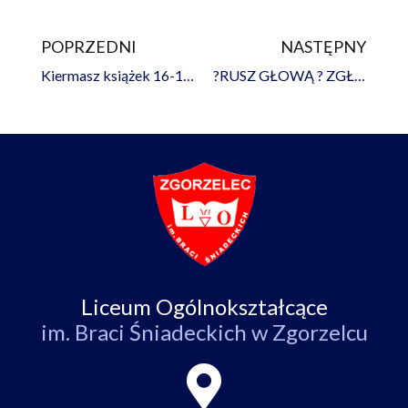
POPRZEDNI
NASTĘPNY
Prev
Na
Kiermasz książek 16-19 września
?RUSZ GŁOWĄ ? ZGŁOŚ SWÓJ PROJEKT I WŁĄCZ SIĘ W I EDYCJĘ BUDŻETU OBYWATELSKIEGO 2017?
Liceum Ogólnokształcące
im. Braci Śniadeckich w Zgorzelcu