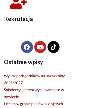
Rekrutacja
F
Y
T
Archiwa
a
o
i
c
u
k
e
t
t
Ostatnie wpisy
b
u
o
o
b
k
Wykaz podręczników na rok szkolny
o
e
2026/2027
k
Śniadeccy liderem wyników matur w
powiecie
Liceum w gronie placówek objętych