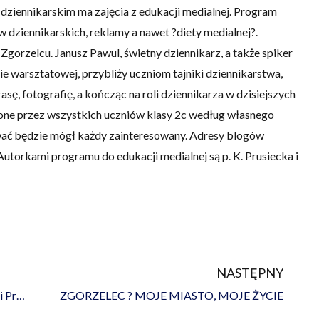
o-dziennikarskim ma zajęcia z edukacji medialnej. Program
w dziennikarskich, reklamy a nawet ?diety medialnej?.
orzelcu. Janusz Pawul, świetny dziennikarz, a także spiker
e warsztatowej, przybliży uczniom tajniki dziennikarstwa,
sę, fotografię, a kończąc na roli dziennikarza w dzisiejszych
zone przez wszystkich uczniów klasy 2c według własnego
wać będzie mógł każdy zainteresowany. Adresy blogów
Autorkami programu do edukacji medialnej są p. K. Prusiecka i
NASTĘPNY
Na
Konkurs o “Puchar Ogólnopolskiej Akademii Programowania”
ZGORZELEC ? MOJE MIASTO, MOJE ŻYCIE