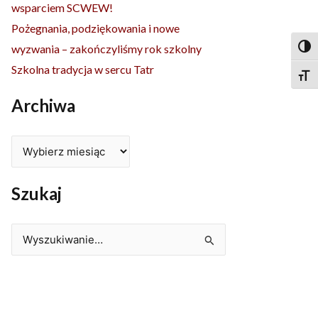
wsparciem SCWEW!
Pożegnania, podziękowania i nowe
wyzwania – zakończyliśmy rok szkolny
Togg
Szkolna tradycja w sercu Tatr
Togg
Archiwa
Szukaj
Szukaj
dla: