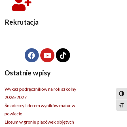
Rekrutacja
F
Y
T
Archiwa
a
o
i
c
u
k
e
t
t
Ostatnie wpisy
b
u
o
o
b
k
Wykaz podręczników na rok szkolny
o
e
Togg
2026/2027
k
Śniadeccy liderem wyników matur w
Togg
powiecie
Liceum w gronie placówek objętych