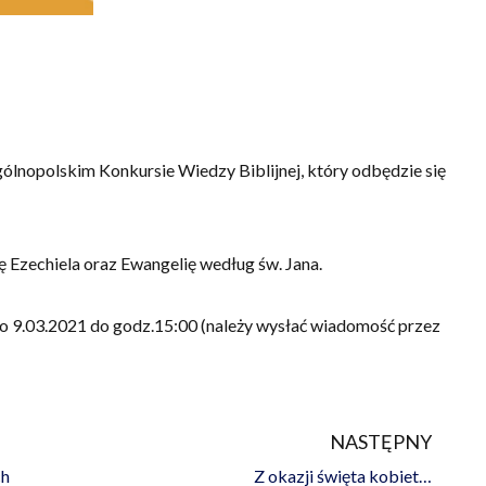
lnopolskim Konkursie Wiedzy Biblijnej, który odbędzie się
Ezechiela oraz Ewangelię według św. Jana.
do 9.03.2021 do godz.15:00 (należy wysłać wiadomość przez
NASTĘPNY
Na
ch
Z okazji święta kobiet…