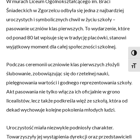
W murach Liceum Ogólnokształcącego im. Braci
Śniadeckich w Zgorzelcu odbyła się jedna z najbardziej
uroczystych i symbolicznych chwil w życiu szkoły –
pasowanie uczniów klas pierwszych. To wydarzenie, które
od ponad 80 lat wpisuje się w tradycję placówki, stanowi
wyjątkowy moment dla całej społeczności szkolnej.
Togg
Podczas ceremonii uczniowie klas pierwszych złożyli
Togg
ślubowanie, zobowiązując się do rzetelnej nauki,
pielęgnowania wartości i godnego reprezentowania szkoły.
Akt pasowania nie tylko włącza ich oficjalnie w grono
licealistów, lecz także podkreśla więź ze szkołą, która od
dekad wychowuje kolejne pokolenia młodych ludzi.
Uroczystość miała niezwykle podniosły charakter.
Towarzyszyły jej wystąpienia dyrekcji oraz przedstawicieli