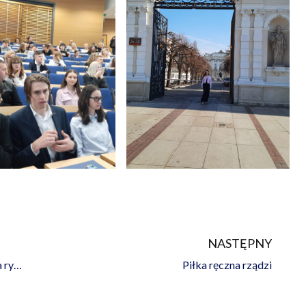
NASTĘPNY
Na
Big Data i analiza danych – nowy kierunek na rynku pracy. Spotkanie z KANS
Piłka ręczna rządzi