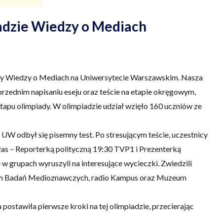
adzie Wiedzy o Mediach
iady Wiedzy o Mediach na Uniwersytecie Warszawskim. Nasza
przednim napisaniu eseju oraz teście na etapie okręgowym,
tapu olimpiady. W olimpiadzie udział wzięło 160 uczniów ze
W odbył się pisemny test. Po stresującym teście, uczestnicy
ałas – Reporterką polityczną 19:30 TVP1 i Prezenterką
w grupach wyruszyli na interesujące wycieczki. Zwiedzili
rium Badań Medioznawczych, radio Kampus oraz Muzeum
postawiła pierwsze kroki na tej olimpiadzie, przecierając