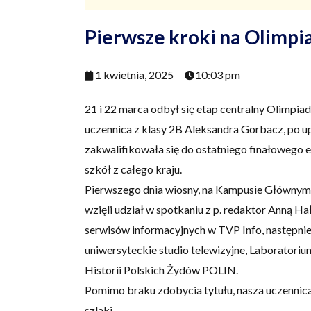
Pierwsze kroki na Olimpi
1 kwietnia, 2025
10:03 pm
21 i 22 marca odbył się etap centralny Olimp
uczennica z klasy 2B Aleksandra Gorbacz, po u
zakwalifikowała się do ostatniego finałowego e
szkół z całego kraju.
Pierwszego dnia wiosny, na Kampusie Głównym U
wzięli udział w spotkaniu z p. redaktor Anną H
serwisów informacyjnych w TVP Info, następnie 
uniwersyteckie studio telewizyjne, Laborato
Historii Polskich Żydów POLIN.
Pomimo braku zdobycia tytułu, nasza uczennica 
szlaki.