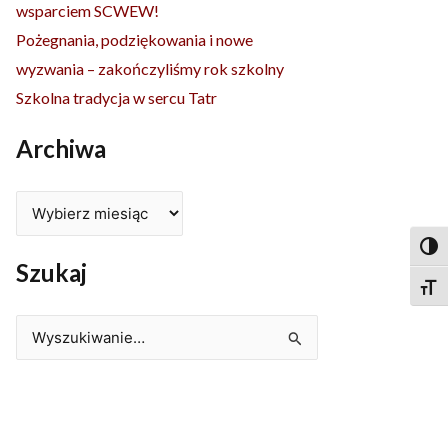
wsparciem SCWEW!
Pożegnania, podziękowania i nowe
wyzwania – zakończyliśmy rok szkolny
Szkolna tradycja w sercu Tatr
Archiwa
Togg
Szukaj
Togg
Szukaj
dla: