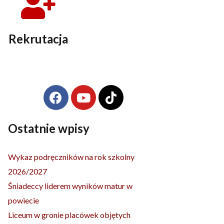
Rekrutacja
F
Y
T
Archiwa
a
o
i
c
u
k
e
t
t
Ostatnie wpisy
b
u
o
o
b
k
Wykaz podręczników na rok szkolny
o
e
2026/2027
k
Śniadeccy liderem wyników matur w
powiecie
Liceum w gronie placówek objętych