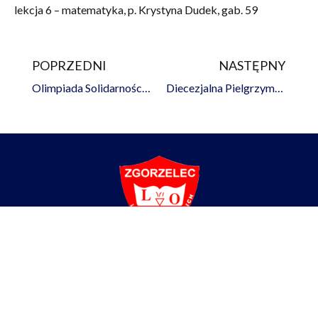
lekcja 6 – matematyka, p. Krystyna Dudek, gab. 59
POPRZEDNI
NASTĘPNY
Prev
Na
Olimpiada Solidarności. Dwie Dekady Historii – sukces Karoliny Taboły
Diecezjalna Pielgrzymka Maturzystów na Jasną Górę
Liceum Ogólnokształcące
im. Braci Śniadeckich w Zgorzelcu