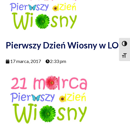
Pierwszy Dzień Wiosny w LO
Togg
Togg
17 marca, 2017
2:33 pm