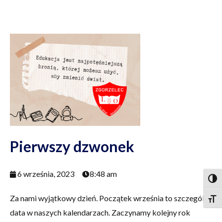
Pierwszy dzwonek
6 września, 2023
8:48 am
Togg
Za nami wyjątkowy dzień. Początek września to szczególna
Togg
data w naszych kalendarzach. Zaczynamy kolejny rok