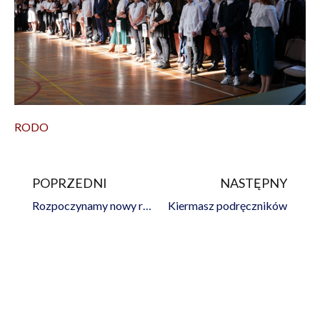
RODO
POPRZEDNI
NASTĘPNY
Prev
Na
Rozpoczynamy nowy rok szkolny
Kiermasz podręczników