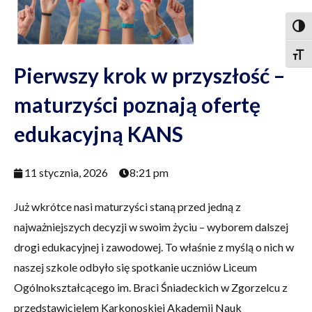
Togg
Togg
Pierwszy krok w przyszłość –
maturzyści poznają ofertę
edukacyjną KANS
11 stycznia, 2026
8:21 pm
Już wkrótce nasi maturzyści staną przed jedną z
najważniejszych decyzji w swoim życiu – wyborem dalszej
drogi edukacyjnej i zawodowej. To właśnie z myślą o nich w
naszej szkole odbyło się spotkanie uczniów Liceum
Ogólnokształcącego im. Braci Śniadeckich w Zgorzelcu z
przedstawicielem Karkonoskiej Akademii Nauk