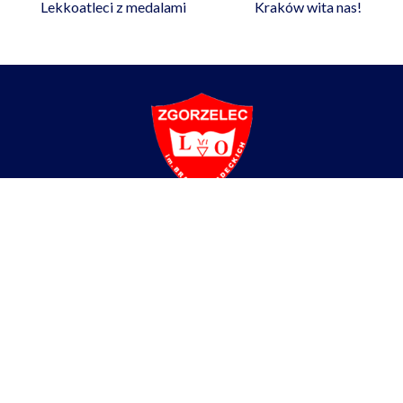
Lekkoatleci z medalami
Kraków wita nas!
Liceum Ogólnokształcące
im. Braci Śniadeckich w Zgorzelcu
ul. Partyzantów 4,
59-900 Zgorzelec