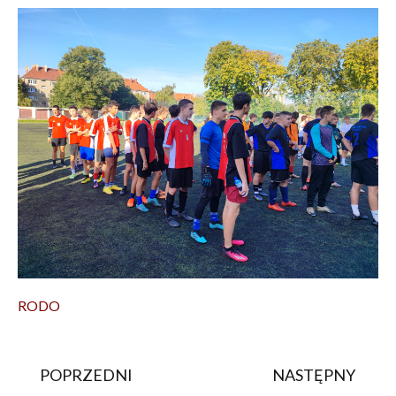
RODO
POPRZEDNI
NASTĘPNY
Prev
Na