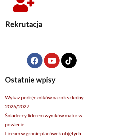
Rekrutacja
F
Y
T
Archiwa
a
o
i
c
u
k
e
t
t
Ostatnie wpisy
b
u
o
o
b
k
Wykaz podręczników na rok szkolny
o
e
2026/2027
k
Śniadeccy liderem wyników matur w
powiecie
Liceum w gronie placówek objętych