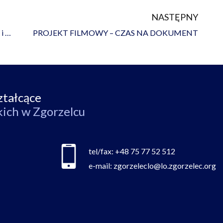
NASTĘPNY
Na
i …
PROJEKT FILMOWY – CZAS NA DOKUMENT
ztałcące
kich w Zgorzelcu
tel/fax:
+48 75 77 52 512
e-mail:
zgorzeleclo@lo.zgorzelec.org