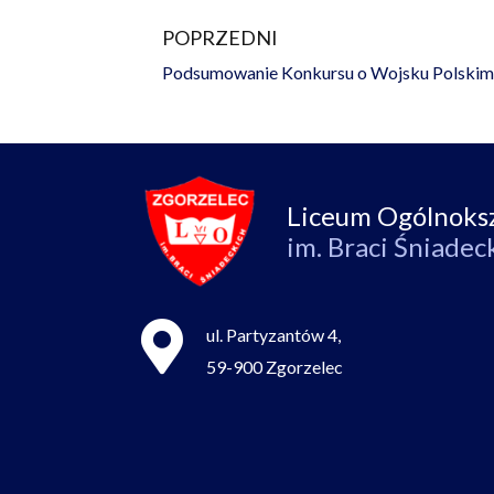
POPRZEDNI
Prev
Podsumowanie Konkursu o Wojsku Polskim 
Liceum Ogólnoks
im. Braci Śniadec
ul. Partyzantów 4,
59-900 Zgorzelec