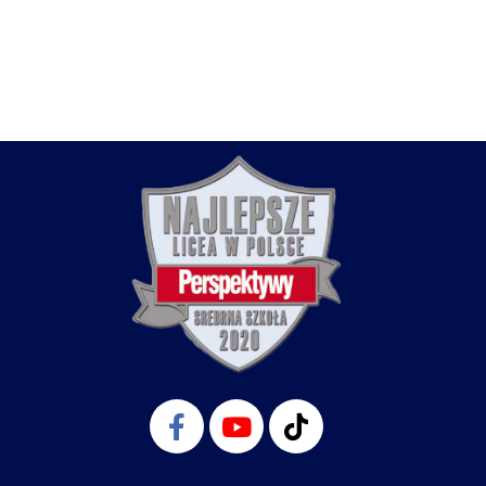
stępny
Facebook-
Youtube
Tiktok
f