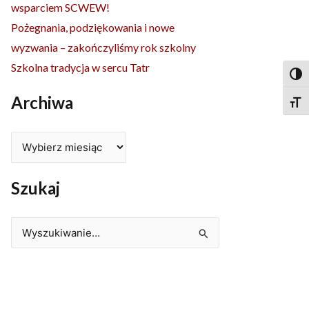
wsparciem SCWEW!
Pożegnania, podziękowania i nowe
wyzwania – zakończyliśmy rok szkolny
Szkolna tradycja w sercu Tatr
Togg
Archiwa
Togg
Szukaj
Szukaj
dla: