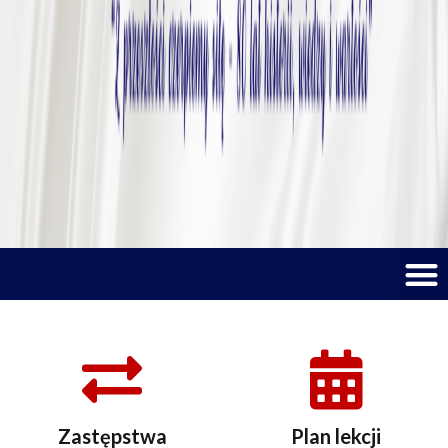
M
Zastępstwa
Plan lekcji