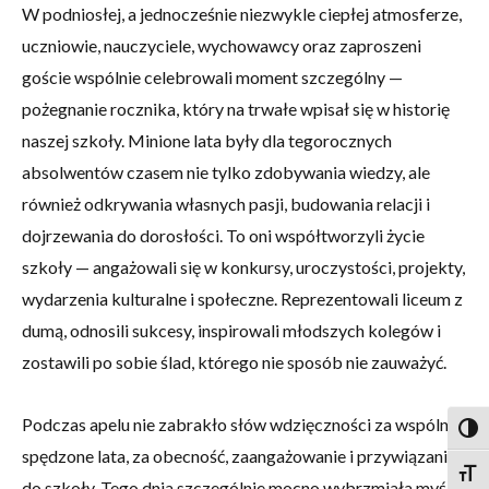
W podniosłej, a jednocześnie niezwykle ciepłej atmosferze,
uczniowie, nauczyciele, wychowawcy oraz zaproszeni
goście wspólnie celebrowali moment szczególny —
pożegnanie rocznika, który na trwałe wpisał się w historię
naszej szkoły. Minione lata były dla tegorocznych
absolwentów czasem nie tylko zdobywania wiedzy, ale
również odkrywania własnych pasji, budowania relacji i
dojrzewania do dorosłości. To oni współtworzyli życie
szkoły — angażowali się w konkursy, uroczystości, projekty,
wydarzenia kulturalne i społeczne. Reprezentowali liceum z
dumą, odnosili sukcesy, inspirowali młodszych kolegów i
zostawili po sobie ślad, którego nie sposób nie zauważyć.
Podczas apelu nie zabrakło słów wdzięczności za wspólnie
Togg
spędzone lata, za obecność, zaangażowanie i przywiązanie
Togg
do szkoły. Tego dnia szczególnie mocno wybrzmiała myśl,