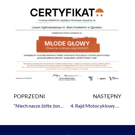
POPRZEDNI
NASTĘPNY
Prev
Na
“Niech nasze żółte żonkile będą symbolem życia”- Hanna Krall
4. Rajd Motocyklowy Weteranów