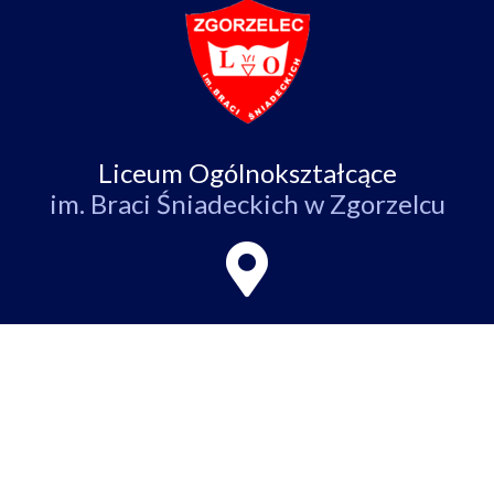
Liceum Ogólnokształcące
im. Braci Śniadeckich w Zgorzelcu
ul. Partyzantów 4,
59-900 Zgorzelec