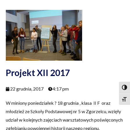
Projekt XII 2017
22 grudnia, 2017
4:17 pm
Togg
Togg
W miniony poniedziałek ? 18 grudnia , klasa II F oraz
młodzież ze Szkoły Podstawowej nr 5 w Zgorzelcu, wzięły
udział w kolejnych zajęciach warsztatowych poświęconych
zgłębianiu powojennej historii naszego regionu.