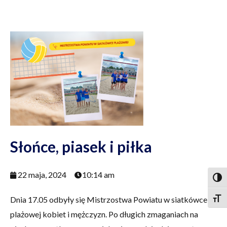
Słońce, piasek i piłka
22 maja, 2024
10:14 am
Togg
Dnia 17.05 odbyły się Mistrzostwa Powiatu w siatkówce
Togg
plażowej kobiet i mężczyzn. Po długich zmaganiach na