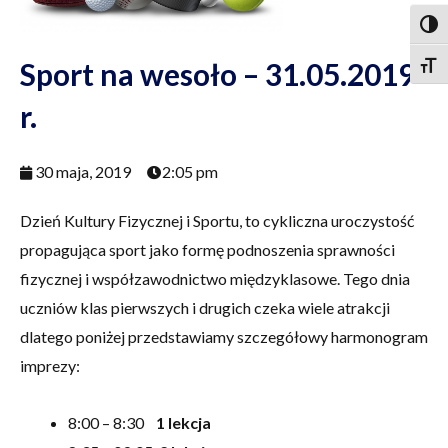
Togg
Sport na wesoło – 31.05.2019
Togg
r.
30 maja, 2019
2:05 pm
Dzień Kultury Fizycznej i Sportu, to cykliczna uroczystość
propagująca sport jako formę podnoszenia sprawności
fizycznej i współzawodnictwo międzyklasowe. Tego dnia
uczniów klas pierwszych i drugich czeka wiele atrakcji
dlatego poniżej przedstawiamy szczegółowy harmonogram
imprezy:
8:00 – 8:30
1 lekcja