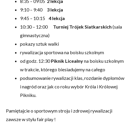
8:35 – 09:05
2 lekcja
9:10 – 9:40
3 lekcja
9:45 – 10:15
4 lekcja
10:30 – 12:00
Turniej Trójek Siatkarskich
(sala
gimnastyczna)
pokazy sztuk walki
rywalizacja sportowa na boisku szkolnym
od godz. 12:30
Piknik Licealny
na boisku szkolnym
w trakcie, którego biesiadujemy na całego
podsumowanie rywalizacji klas, rozdanie dyplomów
i nagród oraz jak co roku wybór Króla i Królowej
Pikniku.
Pamiętajcie o sportowym stroju i zdrowej rywalizacji
zawsze w stylu fair play !