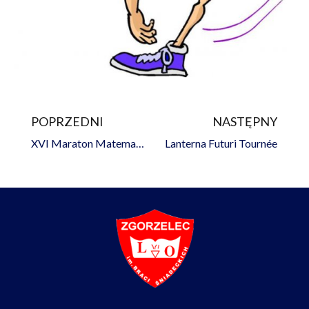
POPRZEDNI
NASTĘPNY
Prev
Na
XVI Maraton Matematyczny – etap szkolny
Lanterna Futuri Tournée