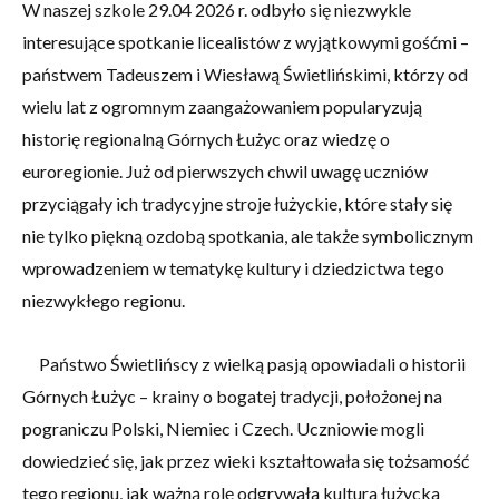
W naszej szkole 29.04 2026 r. odbyło się niezwykle
interesujące spotkanie licealistów z wyjątkowymi gośćmi –
państwem Tadeuszem i Wiesławą Świetlińskimi, którzy od
wielu lat z ogromnym zaangażowaniem popularyzują
historię regionalną Górnych Łużyc oraz wiedzę o
euroregionie. Już od pierwszych chwil uwagę uczniów
przyciągały ich tradycyjne stroje łużyckie, które stały się
nie tylko piękną ozdobą spotkania, ale także symbolicznym
wprowadzeniem w tematykę kultury i dziedzictwa tego
niezwykłego regionu.
Państwo Świetlińscy z wielką pasją opowiadali o historii
Górnych Łużyc – krainy o bogatej tradycji, położonej na
pograniczu Polski, Niemiec i Czech. Uczniowie mogli
dowiedzieć się, jak przez wieki kształtowała się tożsamość
tego regionu, jak ważną rolę odgrywała kultura łużycka