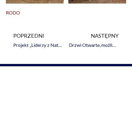
RODO
POPRZEDNI
NASTĘPNY
Prev
Na
Projekt „Liderzy z Natury II”
Drzwi Otwarte, możliwości nieograniczone!
Liceum Ogólnokształcące
im. Braci Śniadeckich w Zgorzelcu