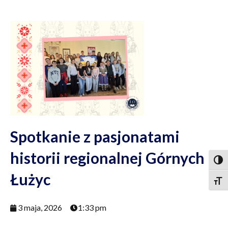
Spotkanie z pasjonatami
historii regionalnej Górnych
Togg
Łużyc
Togg
3 maja, 2026
1:33 pm