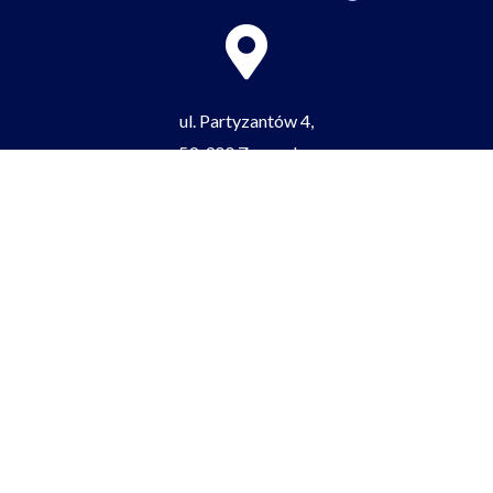
ul. Partyzantów 4,
59-900 Zgorzelec
tel/fax:
+48 75 77 52 512
e-mail:
zgorzeleclo@lo.zgorzelec.org
Facebook-
Youtube
Tiktok
f
BIP
ePUAP
RODO
Cyberbezpieczeństwo