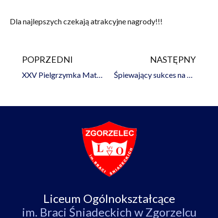
Dla najlepszych czekają atrakcyjne nagrody!!!
POPRZEDNI
NASTĘPNY
Prev
Na
XXV Pielgrzymka Maturzystów na Jasną Górę
Śpiewający sukces na Przeglądzie Piosenki Turystycznej i Ekologicznej
Liceum Ogólnokształcące
im. Braci Śniadeckich w Zgorzelcu