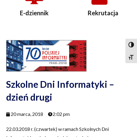
E-dziennik
Rekrutacja
Togg
Togg
Szkolne Dni Informatyki –
dzień drugi
20 marca, 2018
2:02 pm
22.03.2018 r. (czwartek) w ramach Szkolnych Dni