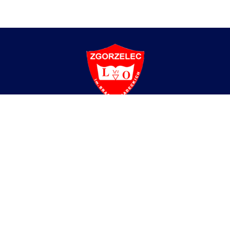
Liceum Ogólnokształcące
im. Braci Śniadeckich w Zgorzelcu
ul. Partyzantów 4,
59-900 Zgorzelec