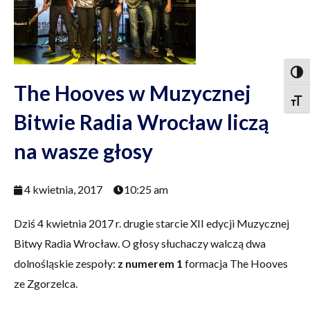
Togg
The Hooves w Muzycznej
Togg
Bitwie Radia Wrocław liczą
na wasze głosy
4 kwietnia, 2017
10:25 am
Dziś 4 kwietnia 2017 r. drugie starcie XII edycji Muzycznej
Bitwy Radia Wrocław. O głosy słuchaczy walczą dwa
dolnośląskie zespoły:
z numerem 1
formacja The Hooves
ze Zgorzelca.