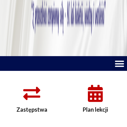
M
Zastępstwa
Plan lekcji