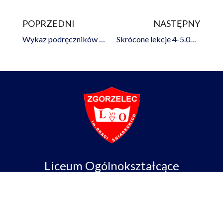
POPRZEDNI
NASTĘPNY
Prev
Na
Wykaz podręczników na rok szkolny 2024/2025
Skrócone lekcje 4-5.09.2024 r.
Liceum Ogólnokształcące
im. Braci Śniadeckich w Zgorzelcu