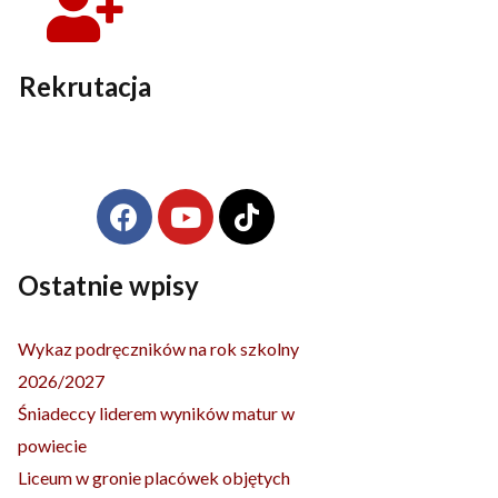
Rekrutacja
F
Y
T
Archiwa
a
o
i
c
u
k
e
t
t
Ostatnie wpisy
b
u
o
o
b
k
Wykaz podręczników na rok szkolny
o
e
2026/2027
k
Śniadeccy liderem wyników matur w
powiecie
Liceum w gronie placówek objętych