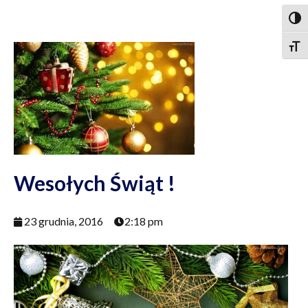
Togg
Togg
Wesołych Świąt !
23 grudnia, 2016
2:18 pm