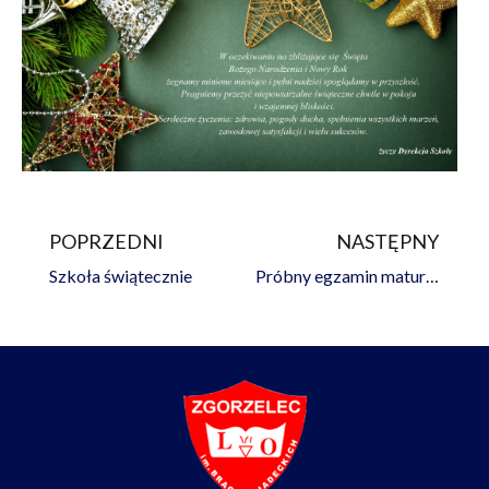
POPRZEDNI
NASTĘPNY
Prev
Na
Szkoła świątecznie
Próbny egzamin maturalny