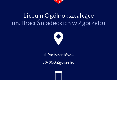
Liceum Ogólnokształcące
im. Braci Śniadeckich w Zgorzelcu
ul. Partyzantów 4,
59-900 Zgorzelec
tel/fax:
+48 75 77 52 512
e-mail:
zgorzeleclo@lo.zgorzelec.org
Facebook-
Youtube
Tiktok