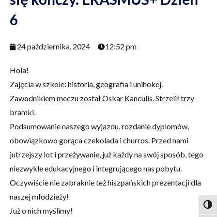
6
24 października, 2024
12:52 pm
Hola!
Zajęcia w szkole: historia, geografia i unihokej.
Zawodnikiem meczu został Oskar Kanculis. Strzelił trzy
bramki.
Podsumowanie naszego wyjazdu, rozdanie dyplomów,
obowiązkowo gorąca czekolada i churros. Przed nami
jutrzejszy lot i przeżywanie, już każdy na swój sposób, tego
niezwykle edukacyjnego i integrującego nas pobytu.
Oczywiście nie zabraknie też hiszpańskich prezentacji dla
naszej młodzieży!
Togg
Już o nich myślimy!