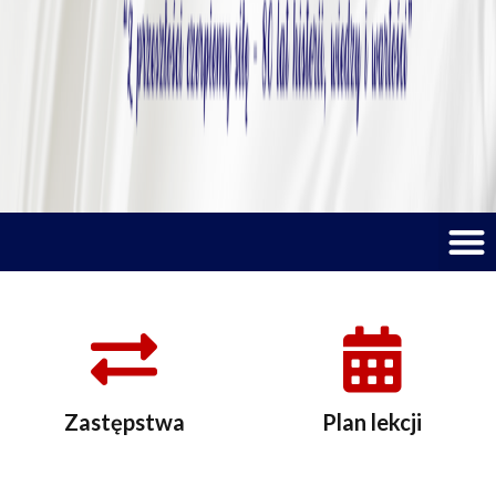
M
Zastępstwa
Plan lekcji