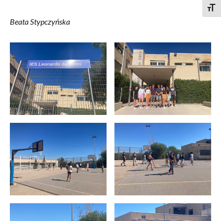
Togg
Beata Stypczyńska