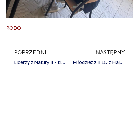
RODO
POPRZEDNI
NASTĘPNY
Prev
Na
Liderzy z Natury II – tropem zagadek i współpracy
Młodzież z II LO z Hajnówki ambasadorami Podlasia