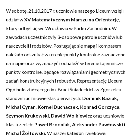
W sobotę, 21.10.2017 r. uczniowie naszego Liceum wzięli
udział w
XV Matematycznym Marszu na Orientację,
który odbył się we Wrocławiu w Parku Zachodnim. W
zawodach uczestniczyły 3-osobowe patrole uczniów lub
nauczycieli i rodziców. Posługując się mapą i kompasem
należało odszukać w terenie punkty kontrolne zaznaczone
na mapie oraz wyznaczyć i odnaleźć w terenie tajemnicze
punkty kontrolne, będące rozwiązaniami geometrycznych
zadań konstrukcyjnych i rebusów. Reprezentację Liceum
Ogólnokształcącego im. Braci Śniadeckich w Zgorzelcu
stanowili uczniowie klas pierwszych:
Dominik Baziuk,
Michał Cyran, Kornel Duchaczek, Konrad Gorczyca,
Szymon Krukowski, Dawid Wolkiewicz
oraz uczniowie
klas trzecich:
Paweł Brodniak, Aleksander Pawłowski i
Michał Żółtowski.
W naszej kategorii wiekowej