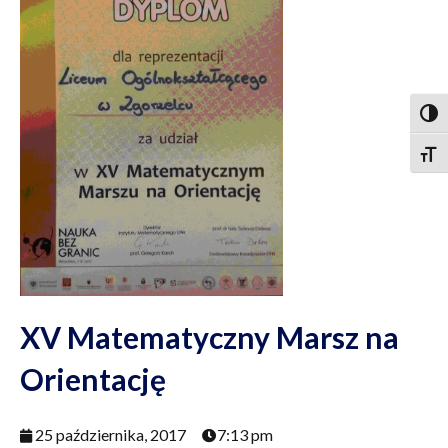
Togg
Togg
XV Matematyczny Marsz na
Orientację
25 października, 2017
7:13 pm