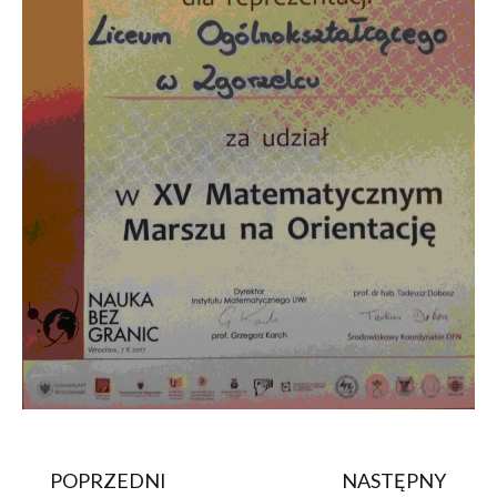
POPRZEDNI
NASTĘPNY
Prev
Na