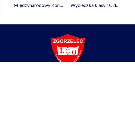
Międzynarodowy Konkurs Informatyczny Bóbr – zapisy
Wycieczka klasy 1C do Wrocławia
Liceum Ogólnokształcące
im. Braci Śniadeckich w Zgorzelcu
ul. Partyzantów 4,